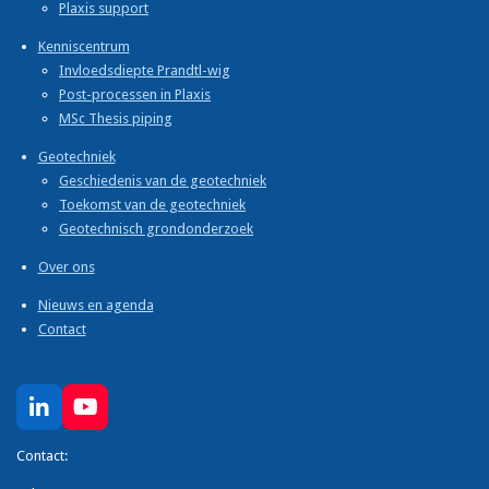
Plaxis support
Kenniscentrum
Invloedsdiepte Prandtl-wig
Post-processen in Plaxis
MSc Thesis piping
Geotechniek
Geschiedenis van de geotechniek
Toekomst van de geotechniek
Geotechnisch grondonderzoek
Over ons
Nieuws en agenda
Contact
L
Y
i
o
n
u
Contact:
k
T