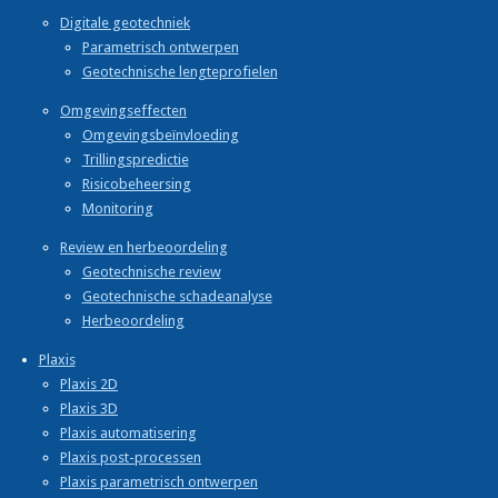
Digitale geotechniek
Parametrisch ontwerpen
Geotechnische lengteprofielen
Omgevingseffecten
Omgevingsbeïnvloeding
Trillingspredictie
Risicobeheersing
Monitoring
Review en herbeoordeling
Geotechnische review
Geotechnische schadeanalyse
Herbeoordeling
Plaxis
Plaxis 2D
Plaxis 3D
Plaxis automatisering
Plaxis post-processen
Plaxis parametrisch ontwerpen