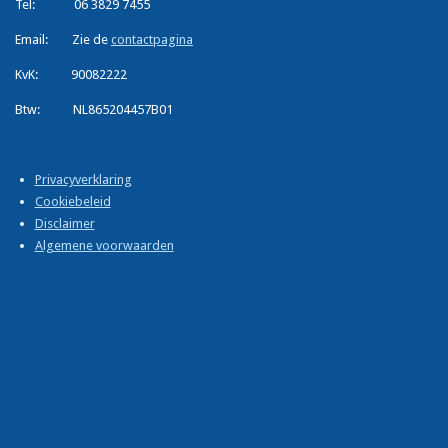
Tel: 06 3829 7455
e
u
d
b
Email: Zie de
contactpagina
I
e
n
KvK: 90082222
Btw: NL865204457B01
Privacyverklaring
Cookiebeleid
Disclaimer
Algemene voorwaarden