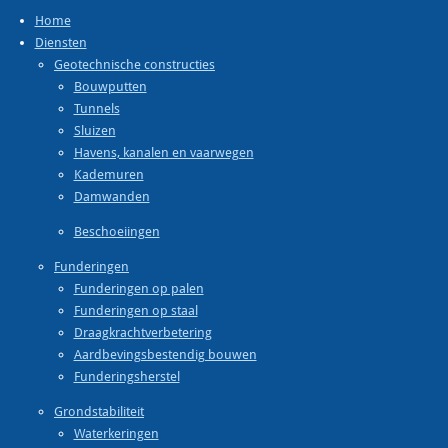
Home
Diensten
Geotechnische constructies
Bouwputten
Tunnels
Sluizen
Havens, kanalen en vaarwegen
Kademuren
Damwanden
Beschoeiingen
Funderingen
Funderingen op palen
Funderingen op staal
Draagkrachtverbetering
Aardbevingsbestendig bouwen
Funderingsherstel
Grondstabiliteit
Waterkeringen