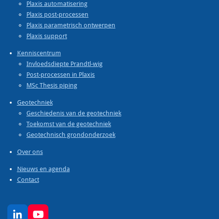
Plaxis automatisering
Plaxis post-processen
Plaxis parametrisch ontwerpen
Plaxis support
Kenniscentrum
Invloedsdiepte Prandtl-wig
Post-processen in Plaxis
MSc Thesis piping
Geotechniek
Geschiedenis van de geotechniek
Toekomst van de geotechniek
Geotechnisch grondonderzoek
Over ons
Nieuws en agenda
Contact
L
Y