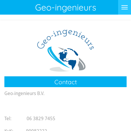
Geo-ingenieurs
Ga
direct
naar
de
hoofdinhoud
Contact
Geo‑ingenieurs B.V.
Tel: 06 3829 7455