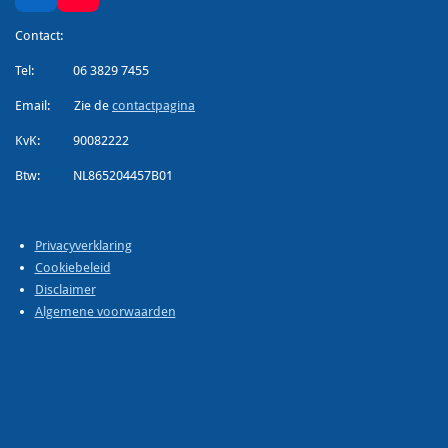
i
o
n
u
Contact:
k
T
Tel: 06 3829 7455
e
u
d
b
Email: Zie de
contactpagina
I
e
n
KvK: 90082222
Btw: NL865204457B01
Privacyverklaring
Cookiebeleid
Disclaimer
Algemene voorwaarden