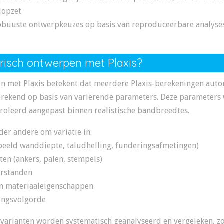
lopzet
uuste ontwerpkeuzes op basis van reproduceerbare analyses i
risch ontwerpen met Plaxis?
n met Plaxis betekent dat meerdere Plaxis-berekeningen aut
rekend op basis van variërende parameters. Deze parameters
roleerd aangepast binnen realistische bandbreedtes.
der andere om variatie in:
beeld wanddiepte, taludhelling, funderingsafmetingen)
en (ankers, palen, stempels)
erstanden
n materiaaleigenschappen
ringsvolgorde
 varianten worden systematisch geanalyseerd en vergeleken, z