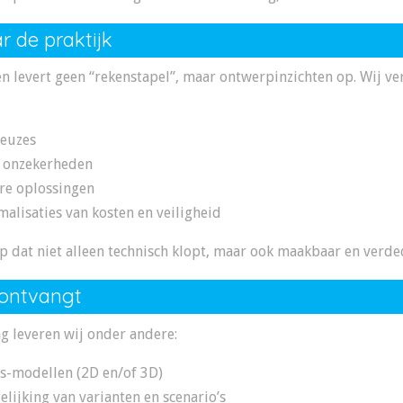
r de praktijk
 levert geen “rekenstapel”, maar ontwerpinzichten op. Wij ve
euzes
en onzekerheden
are oplossingen
lisaties van kosten en veiligheid
p dat niet alleen technisch klopt, maar ook maakbaar en verded
 ontvangt
ag leveren wij onder andere:
is-modellen (2D en/of 3D)
elijking van varianten en scenario’s