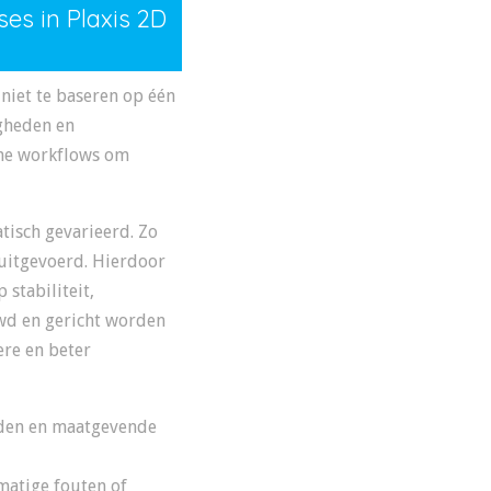
es in Plaxis 2D
niet te baseren op één
gheden en
che workflows om
isch gevarieerd. Zo
 uitgevoerd. Hierdoor
stabiliteit,
wd en gericht worden
ere en beter
eden en maatgevende
matige fouten of