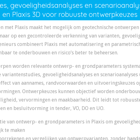
es, gevoeligheidsanalyses en scenarioanalys
en Plaxis 3D voor robuuste ontwerpkeuzes
n met Plaxis maakt het mogelijk om geotechnische ontwerpen 
maar op een gecontroleerde verkenning van varianten, gevoeli
enieurs combineert Plaxis met automatisering en parametris
baar te onderbouwen en risico’s beter te beheersen.
erpen worden relevante ontwerp- en grondparameters systemat
variantenstudies, gevoeligheidsanalyses en scenarioanalyses
 effect van aannames, randvoorwaarden en uitvoeringskeuzes op 
ormingen. Ontwerpkeuzes kunnen objectief worden onderbou
ligheid, vervormingen en maakbaarheid. Dit leidt tot robuust
 en besluitvorming in tender, VO, DO en UO.
atie van ontwerp- en grondparameters in Plaxis om gevoeligh
ijk te maken
orrekenen en vergelijken van ontwerpvarianten, zonder hand