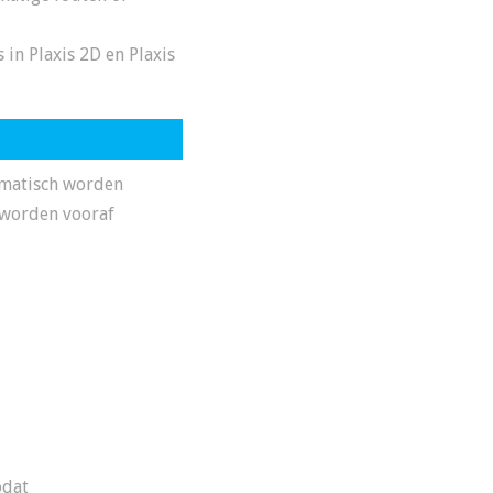
n Plaxis 2D en Plaxis
omatisch worden
 worden vooraf
odat