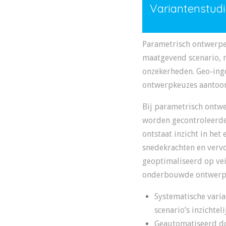
Variantenstudi
Parametrisch ontwerpe
maatgevend scenario, 
onzekerheden. Geo-ing
ontwerpkeuzes aantoon
Bij parametrisch ontw
worden gecontroleerde 
ontstaat inzicht in het
snedekrachten en verv
geoptimaliseerd op vei
onderbouwde ontwerpen
Systematische vari
scenario’s inzichtel
Geautomatiseerd do