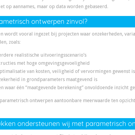
iet op aannames, maar op data worden gebaseerd.
ametrisch ontwerpen zinvol?
 wordt vooral ingezet bij projecten waar onzekerheden, variat
en, zoals:
dere realistische uitvoeringsscenario’s
tructies met hoge omgevingsgevoeligheid
ptimalisatie van kosten, veiligheid of vervormingen gewenst is
nzekerheid in grondparameters maatgevend is
 waar één “maatgevende berekening” onvoldoende inzicht ge
t parametrisch ontwerpen aantoonbare meerwaarde ten opzichte
kken ondersteunen wij met parametrisch o