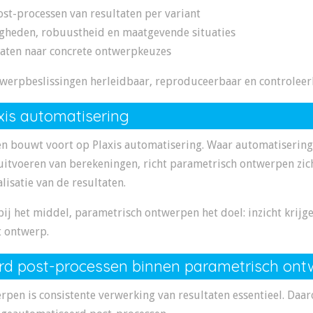
st-processen van resultaten per variant
igheden, robuustheid en maatgevende situaties
taten naar concrete ontwerpkeuzes
werpbeslissingen herleidbaar, reproduceerbaar en controleer
xis automatisering
 bouwt voort op Plaxis automatisering. Waar automatisering 
t uitvoeren van berekeningen, richt parametrisch ontwerpen zic
lisatie van de resultaten.
ij het middel, parametrisch ontwerpen het doel: inzicht krijge
t ontwerp.
d post-processen binnen parametrisch ont
rpen is consistente verwerking van resultaten essentieel. Da