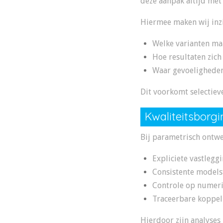
deze aanpak altijd met
Hiermee maken wij inzi
Welke varianten ma
Hoe resultaten zich
Waar gevoeligheden
Dit voorkomt selectiev
Kwaliteitsborg
Bij parametrisch ontwe
Expliciete vastlegg
Consistente modelst
Controle op numerie
Traceerbare koppeli
Hierdoor zijn analyses