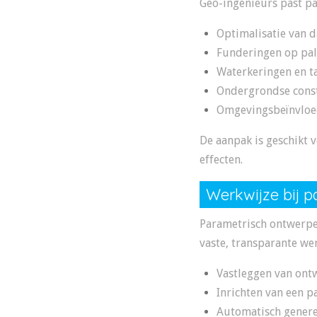
Geo-ingenieurs past pa
Optimalisatie van
Funderingen op pal
Waterkeringen en t
Ondergrondse const
Omgevingsbeïnvloe
De aanpak is geschikt v
effecten.
Werkwijze bij 
Parametrisch ontwerpen
vaste, transparante we
Vastleggen van ont
Inrichten van een p
Automatisch genere