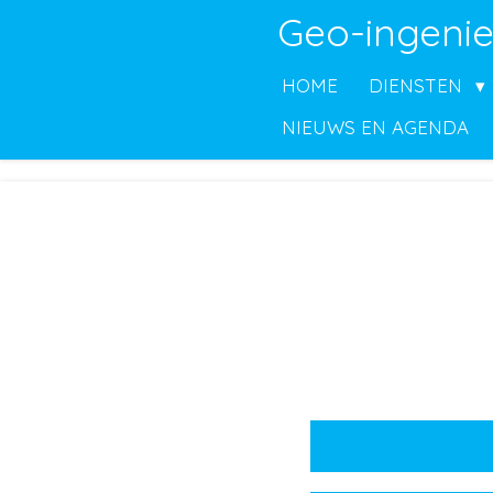
Geo-ingenie
Ga
direct
HOME
DIENSTEN
naar
de
NIEUWS EN AGENDA
hoofdinhoud