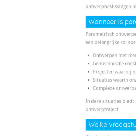
ontwerpbeslissingen n
Wanneer is par
Parametrisch ontwerpen
een belangrijke rol spel
Ontwerpen met meer
Geotechnische cons
Projecten waarbij o
Situaties waarin o
Complexe ontwerpen
In deze situaties bied
ontwerptraject.
Welke vraagstu