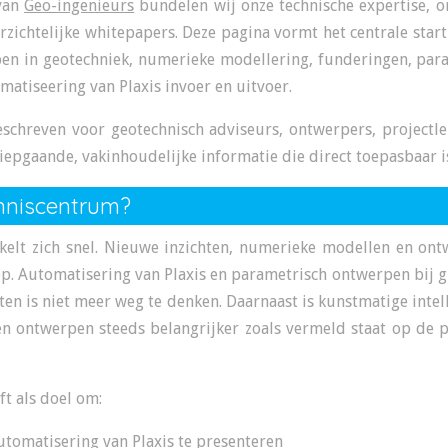
 van
Geo-ingenieurs
bundelen wij onze technische expertise, o
erzichtelijke whitepapers. Deze pagina vormt het centrale star
epen in geotechniek, numerieke modellering, funderingen, par
matiseering van Plaxis invoer en uitvoer.
eschreven voor geotechnisch adviseurs, ontwerpers, projectle
epgaande, vakinhoudelijke informatie die direct toepasbaar is 
nniscentrum?
kelt zich snel. Nieuwe inzichten, numerieke modellen en ont
op. Automatisering van Plaxis en parametrisch ontwerpen bij
ten is niet meer weg te denken. Daarnaast is kunstmatige intell
n ontwerpen steeds belangrijker zoals vermeld staat op de 
t als doel om:
tomatisering van Plaxis te presenteren