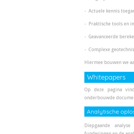
- Actuele kennis toega
- Praktische tools en 
- Geavanceerde bereken
- Complexe geotechnisc
Hiermee bouwen we aan
Whitepapers
Op deze pagina vind
onderbouwde documentat
Analytische oplo
Diepgaande analyse
funderingen en de anal