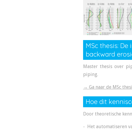
MSc thesis: De
backward erosi
Master thesis over pi
piping.
→ Ga naar de MSc thes
Hoe dit kennis
Door theoretische kenn
- Het automatiseren va