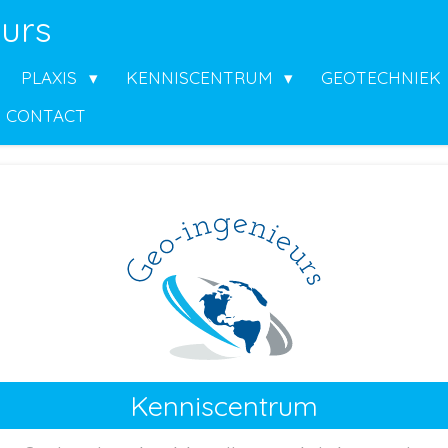
urs
PLAXIS
KENNISCENTRUM
GEOTECHNIEK
CONTACT
Kenniscentrum