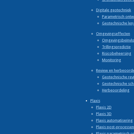
Digitale geotechniek
Parametrisch ont
Geotechnische len
Omgevingseffecten
Omgevingsbeïnvlo
Trillingspredictie
Risicobeheersing
Monitoring
Review en herbeoorde
Geotechnische rev
Geotechnische sc
Herbeoordeling
Plaxis
Plaxis 2D
Plaxis 3D
Plaxis automatisering
Plaxis post-processen
Plaxis parametrisch 