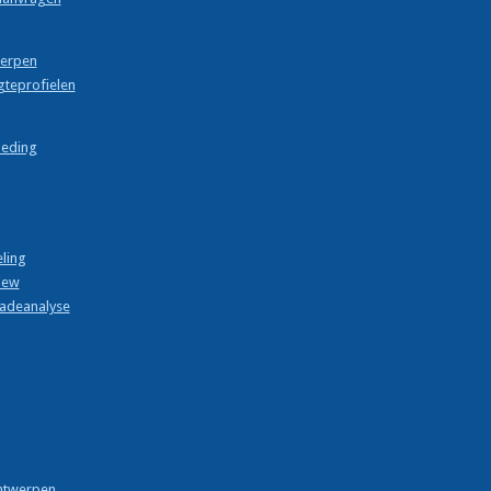
werpen
gteprofielen
eding
ling
iew
hadeanalyse
ontwerpen