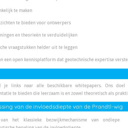
nkelijk te maken
inzichten te bieden voor ontwerpers
ingen en theorieën te verduidelijken
he vraagstukken helder uit te leggen
 een open kennisplatform dat geotechnische expertise verste
 je links naar alle beschikbare whitepapers. Ons doel
ie te bieden die leerzaam is en zowel theoretisch als praktis
ssing van de invloedsdiepte van de Prandtl-wig
 van het klassieke bezwijkmechanisme van ondiepe
ytische bepaling van de invloedsdiepte.