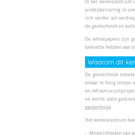
In het kenniscentrum
praktijkervaring in ov
zich verder wil verdi
de geotechniek en auto
De whitepapers zijn g
behoefte hebben aan di
Waarom dit ke
De geotechniek ontwik
elkaar in hoog tempo 
en infrastrucuutprojec
en wordt data-gedreve
geotechniek
.
Het kenniscentrum heef
- Mogelijkheden van au