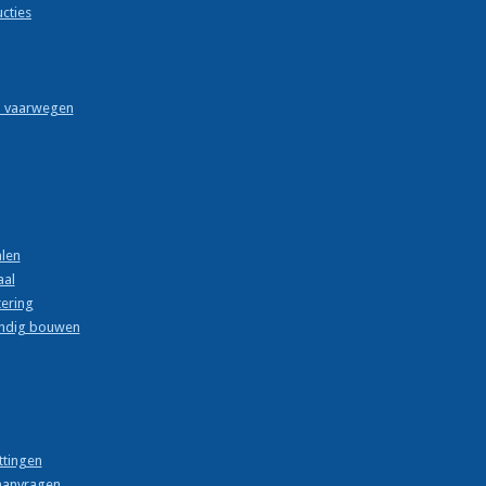
cties
n vaarwegen
len
aal
ering
ndig bouwen
ttingen
aanvragen