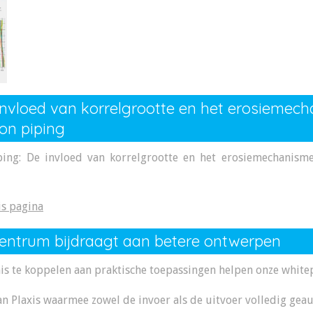
 invloed van korrelgrootte en het erosiemec
on piping
ping: De invloed van korrelgrootte en het erosiemechanis
is pagina
centrum bijdraagt aan betere ontwerpen
is te koppelen aan praktische toepassingen helpen onze whitep
n Plaxis waarmee zowel de invoer als de uitvoer volledig ge