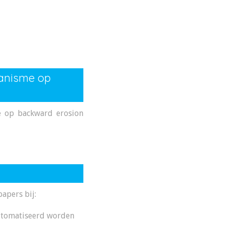
hanisme op
me op backward erosion
apers bij:
automatiseerd worden