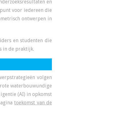
nderzoeksresultaten en
tpunt voor iedereen die
ametrisch ontwerpen in
iders en studenten die
in de praktijk.
werpstrategieën volgen
 grote waterbouwundige
igentie (AI) in opkomst
pagina
toekomst van de