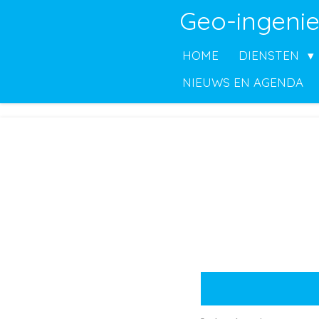
Geo-ingenie
Ga
direct
HOME
DIENSTEN
naar
de
NIEUWS EN AGENDA
hoofdinhoud