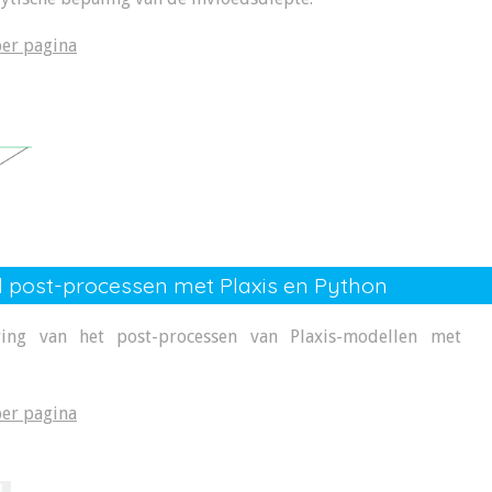
er pagina
 post-processen met Plaxis en Python
ring van het post-processen van Plaxis-modellen met
er pagina