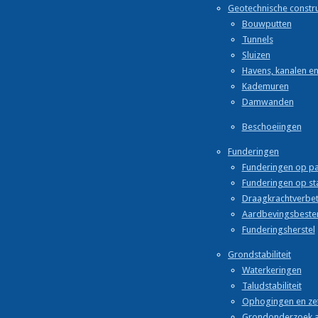
Geotechnische constru
Bouwputten
Tunnels
Sluizen
Havens, kanalen e
Kademuren
Damwanden
Beschoeiingen
Funderingen
Funderingen op pa
Funderingen op st
Draagkrachtverbet
Aardbevingsbeste
Funderingsherstel
Grondstabiliteit
Waterkeringen
Taludstabiliteit
Ophogingen en ze
Grondonderzoek 