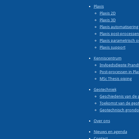
Plaxis
Plaxis 2D
Plaxis 3D
Plaxis automatisering
Plaxis post-processen
Plaxis parametrisch 
Plaxis support
Kenniscentrum
Invloedsdiepte Prandt
Post-processen in Pla
MSc Thesis piping
Geotechniek
Geschiedenis van de 
Toekomst van de geo
Geotechnisch grond
Over ons
Nieuws en agenda
Contact