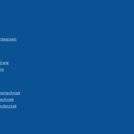
ontwerpen
l-wig
xis
geotechniek
techniek
onderzoek