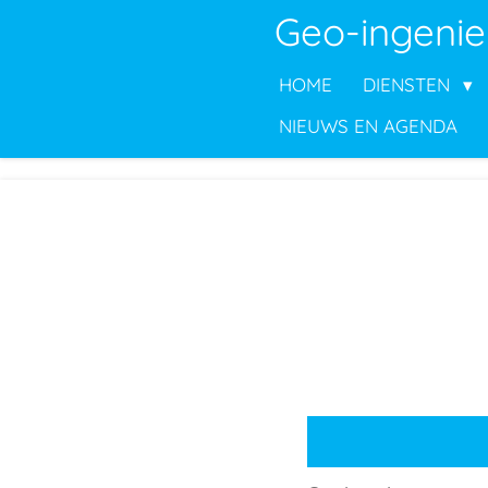
Geo-ingenie
Ga
direct
HOME
DIENSTEN
naar
de
NIEUWS EN AGENDA
hoofdinhoud