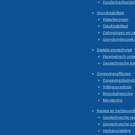
Funderingsherstel
Grondstabiliteit
Waterkeringen
Taludstabiliteit
Ophogingen en ze
Grondonderzoek 
Digitale geotechniek
Parametrisch ont
Geotechnische len
Omgevingseffecten
Omgevingsbeïnvl
Trillingspredictie
Risicobeheersing
Monitoring
Review en herbeoord
Geotechnische re
Geotechnische sc
Herbeoordeling