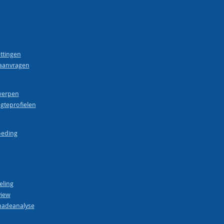
ttingen
aanvragen
werpen
gteprofielen
oeding
eling
view
hadeanalyse