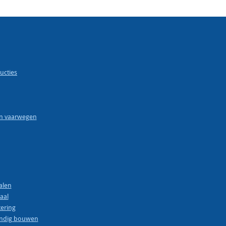
ucties
en vaarwegen
alen
aal
ering
endig bouwen