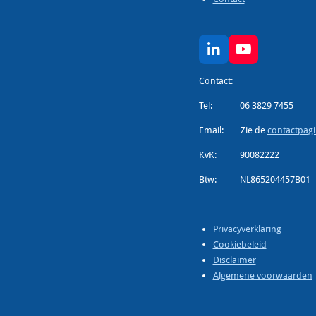
L
Y
i
o
n
u
Contact:
k
T
Tel: 06 3829 7455
e
u
d
b
Email: Zie de
contactpag
I
e
n
KvK: 90082222
Btw: NL865204457B01
Privacyverklaring
Cookiebeleid
Disclaimer
Algemene voorwaarden