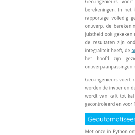
Geo-ingenieurs voer
berekeningen.
In het 
rapportage volledig 
ontwerp, de berekenin
juistheid ook gekeken
de resultaten zijn o
integraliteit heeft, de
o
het hoofd zijn gez
ontwerpaanpassingen mo
Geo-ingenieurs voert r
worden de invoer en de
wordt van kaft tot ka
gecontroleerd en voor 
Geautomatiseer
Met onze in Python on