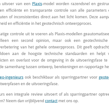
n uitvoer van een
Plaxis
-model worden razendsnel en gestruc
 efficiënte en transparante controle van alle parameters e
ten of inconsistenties direct aan het licht komen. Deze aan
id en efficiëntie in het geotechnisch ontwerpproces.
ige controle uit te voeren als Plaxis-modellen geautomatisee
alleen een second opinion, maar ook een geotechnische
verbetering van het gehele ontwerpproces. Dit geeft opdrach
ldoen aan de hoogste technische standaarden en helpt v
flicten en overlast voor de omgeving
in de uitvoeringsfase t
de samenhang tussen ontwerp, berekeningen en rapportage hel
eo-ingenieurs
ook beschikbaar als sparringpartner voor
geote
ntwerpfasen en de uitvoeringsfase.
urs een integrale review uitvoert of als sparringpartner optre
en? Neem dan vrijblijvend
contact
met ons op.