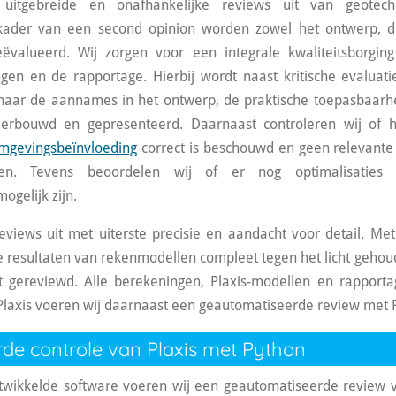
t uitgebreide en onafhankelijke reviews uit van geotec
kader van een second opinion worden zowel het ontwerp, d
geëvalueerd.
Wij zorgen voor een integrale kwaliteitsborgin
gen en de rapportage. Hierbij wordt naast kritische evaluat
 naar de aannames in het ontwerp, de praktische toepasbaarh
nderbouwd en gepresenteerd. Daarnaast controleren wij of 
mgevingsbeïnvloeding
correct is beschouwd en geen relevant
ien. Tevens beoordelen wij of er nog optimalisaties 
gelijk zijn.
eviews uit met uiterste precisie en aandacht voor detail. Met 
 resultaten van rekenmodellen compleet tegen het licht geho
ft gereviewd. Alle berekeningen, Plaxis-modellen en rappor
Plaxis voeren wij daarnaast een geautomatiseerde review met P
de controle van Plaxis met Python
twikkelde software voeren wij een geautomatiseerde review va